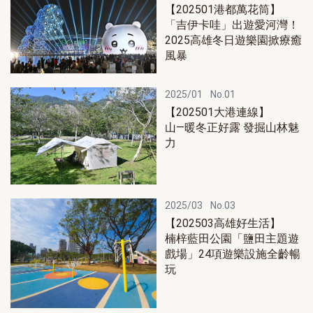
【202501港都萬花筒】
「吉伊卡哇」出遊愛河灣！
2025高雄冬日遊樂園掀療癒
風暴
2025/01
No.01
【202501大港連線】
山—暖冬正好露 發掘山林魅
力
2025/03
No.03
【202503高雄好生活】
楠梓藍田公園「鹽田主題遊
戲場」24項遊樂設施全齡暢
玩