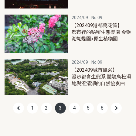
2024/09
No.09
【202409港都萬花筒】
都市裡的秘密生態樂園 金獅
湖蝴蝶園x原生植物園
2024/09
No.09
【202409城市風采】
漫步都會生態系 體驗鳥松濕
地與澄清湖的自然協奏曲
1
2
3
4
5
6