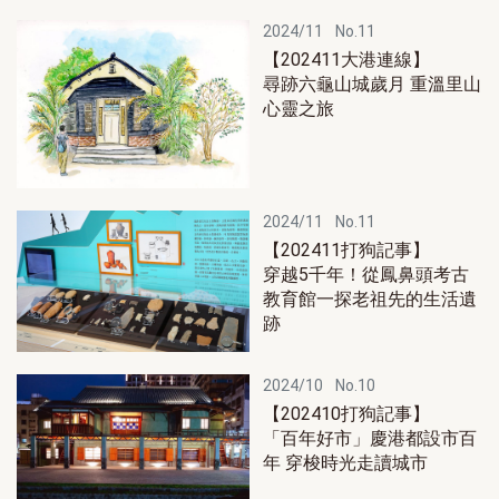
2024/11
No.11
【202411大港連線】
尋跡六龜山城歲月 重溫里山
心靈之旅
2024/11
No.11
【202411打狗記事】
穿越5千年！從鳳鼻頭考古
教育館一探老祖先的生活遺
跡
2024/10
No.10
【202410打狗記事】
「百年好市」慶港都設市百
年 穿梭時光走讀城市