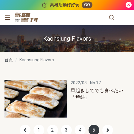
跳到主要內容
高雄活動好好玩
GO
高雄畫刊
Kaohsiung Flavors
首頁
Kaohsiung Flavors
2022/03
No.17
早起きしてでも食べたい
「焼餅」
1
2
3
4
5