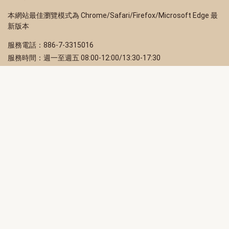
本網站最佳瀏覽模式為 Chrome/Safari/Firefox/Microsoft Edge 最
新版本
服務電話：886-7-3315016
服務時間：週一至週五 08:00-12:00/13:30-17:30
服務地址：80203 高雄市苓雅區四維三路 2 號 2 樓
訂閱電子報
立即填寫 Email，訂閱高雄畫刊電子期刊
訂閱
取消訂閱
訂閱將視為您已了解並同意本站
隱私權政策
此網站受reCAPTCHA和Google保護
隱私政策
和
服務條款
適用。
高雄市政府新聞局Facebook粉絲專頁
高雄市政府Line官方帳號
高雄市政府Instagram官方帳號
高雄市政府Twitter官方帳號
高雄市政府Youtube頻道