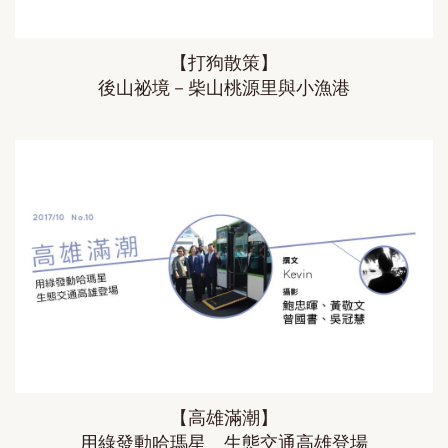
【打狗散策】
後山祕境－柴山桃源里與小漁港
【高雄滿潮】
用綠發動哈瑪星 生態交通高雄登場