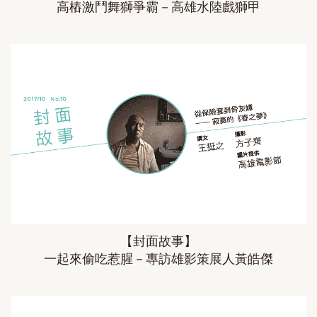
高樁激鬥舞獅爭霸－高雄水陸戲獅甲
【封面故事】
一起來偷吃惹腥－專訪雄影策展人黃皓傑