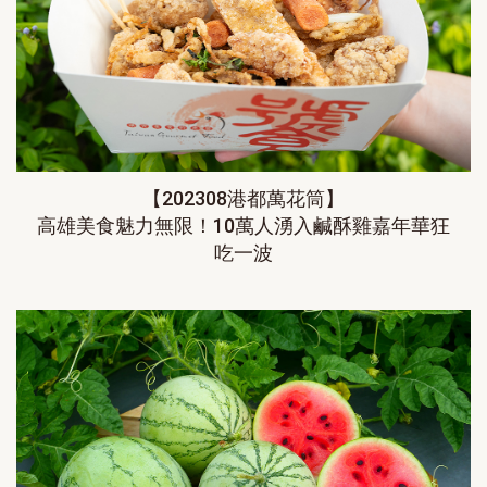
【202308港都萬花筒】
高雄美食魅力無限！10萬人湧入鹹酥雞嘉年華狂
吃一波