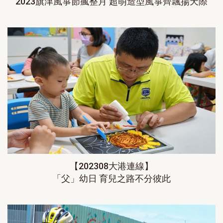
2023旗津風箏節瘋整月 超萌造型風箏齊飄揚天際
【202308大港連線】
「父」幼日 育兒之路不分彼此