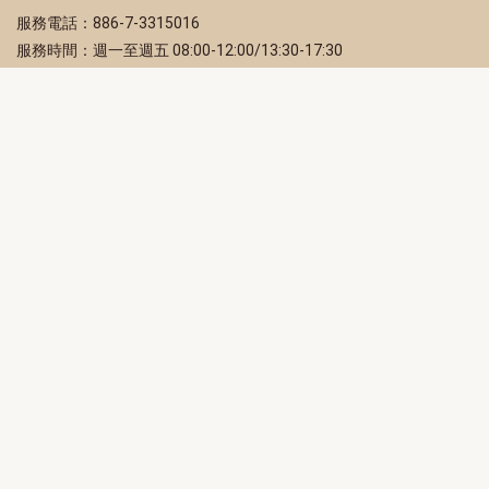
服務電話：886-7-3315016
服務時間：週一至週五 08:00-12:00/13:30-17:30
服務地址：80203 高雄市苓雅區四維三路 2 號 2 樓
訂閱電子報
立即填寫 Email，訂閱高雄畫刊電子期刊
訂閱
取消訂閱
訂閱將視為您已了解並同意本站
隱私權政策
此網站受reCAPTCHA和Google保護
隱私政策
和
服務條款
適用。
高雄市政府新聞局Facebook粉絲專頁
高雄市政府Line官方帳號
高雄市政府Instagram官方帳號
高雄市政府Twitter官方帳號
高雄市政府Youtube頻道
高雄市政府新聞局