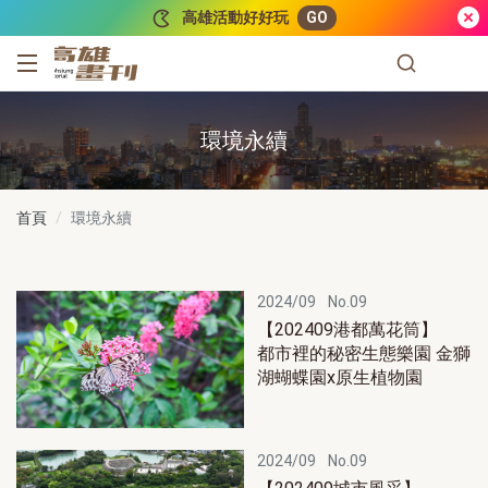
跳到主要內容
高雄活動好好玩
GO
高雄畫刊
環境永續
首頁
環境永續
2024/09
No.09
【202409港都萬花筒】
都市裡的秘密生態樂園 金獅
湖蝴蝶園x原生植物園
2024/09
No.09