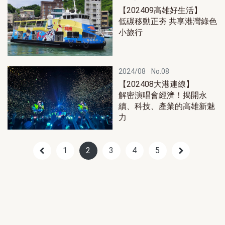
【202409高雄好生活】
低碳移動正夯 共享港灣綠色
小旅行
2024/08
No.08
【202408大港連線】
解密演唱會經濟！揭開永
續、科技、產業的高雄新魅
力
1
2
3
4
5