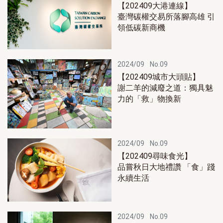
【202409大港連線】
臺灣碳權交易所落腳高雄 引
領低碳新商機
2024/09
No.09
【202409城市大頭貼】
謝二羊的減廢之道：獨具魅
力的「救」物換新
2024/09
No.09
【202409尋味食光】
品嘗秋日大地禮讚 「食」踐
永續生活
2024/09
No.09