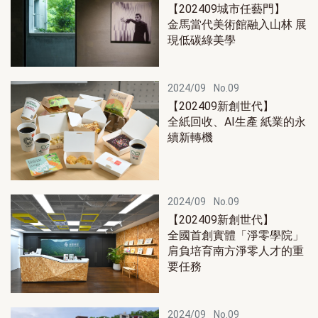
【202409城市任藝門】
金馬當代美術館融入山林 展
現低碳綠美學
2024/09
No.09
【202409新創世代】
全紙回收、AI生產 紙業的永
續新轉機
2024/09
No.09
【202409新創世代】
全國首創實體「淨零學院」
肩負培育南方淨零人才的重
要任務
2024/09
No.09