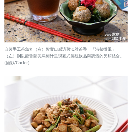
自製手工茶魚丸（右）紮實口感透著淡雅茶香，「港都微風」
（左）則以龍舌蘭與烏梅汁呈現臺式傳統飲品與調酒的另類結合。
(攝影/Carter)