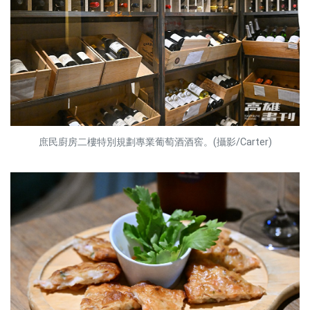
庶民廚房二樓特別規劃專業葡萄酒酒窖。(攝影/Carter)