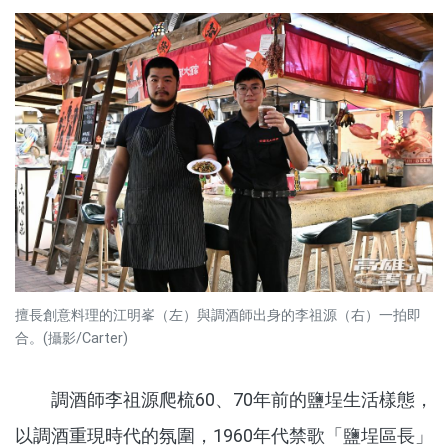
擅長創意料理的江明峯（左）與調酒師出身的李祖源（右）一拍即
合。(攝影/Carter)
調酒師李祖源爬梳60、70年前的鹽埕生活樣態，
以調酒重現時代的氛圍，1960年代禁歌「鹽埕區長」