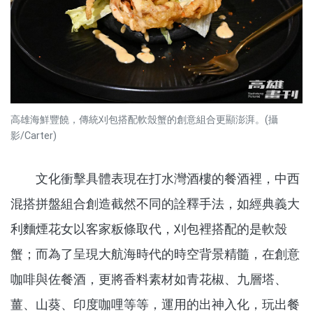
高雄海鮮豐饒，傳統刈包搭配軟殼蟹的創意組合更顯澎湃。(攝
影/Carter)
文化衝擊具體表現在打水灣酒樓的餐酒裡，中西
混搭拼盤組合創造截然不同的詮釋手法，如經典義大
利麵煙花女以客家粄條取代，刈包裡搭配的是軟殼
蟹；而為了呈現大航海時代的時空背景精髓，在創意
咖啡與佐餐酒，更將香料素材如青花椒、九層塔、
薑、山葵、印度咖哩等等，運用的出神入化，玩出餐