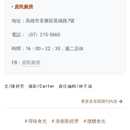
• 庶民廚房
地址：高雄市苓雅區英雄路7號
電話：（07）215-5660
時間：16：00～22：30，週二店休
FB：
庶民廚房
文/陳婷芳
攝影/Carter
責任編輯/林子涵
文章分類
分享文章
看更多當期期刊內容
尋味食光
港都夜經濟
微醺食光