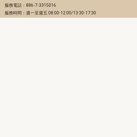
服務電話：886-7-3315016
服務時間：週一至週五 08:00-12:00/13:30-17:30
服務地址：80203 高雄市苓雅區四維三路 2 號 2 樓
訂閱電子報
立即填寫 Email，訂閱高雄畫刊電子期刊
訂閱
取消訂閱
訂閱將視為您已了解並同意本站
隱私權政策
此網站受reCAPTCHA和Google保護
隱私政策
和
服務條款
適用。
高雄市政府新聞局Facebook粉絲專頁
高雄市政府Line官方帳號
高雄市政府Instagram官方帳號
高雄市政府Twitter官方帳號
高雄市政府Youtube頻道
高雄市政府新聞局