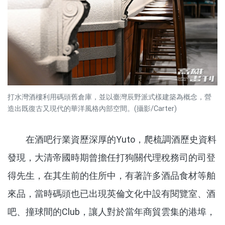
打水灣酒樓利用碼頭舊倉庫，並以臺灣辰野派式樣建築為概念，營
造出既復古又現代的華洋風格內部空間。(攝影/Carter)
在酒吧行業資歷深厚的Yuto，爬梳調酒歷史資料
發現，大清帝國時期曾擔任打狗關代理稅務司的司登
得先生，在其生前的住所中，有著許多酒品食材等舶
來品，當時碼頭也已出現英倫文化中設有閱覽室、酒
吧、撞球間的Club，讓人對於當年商貿雲集的港埠，