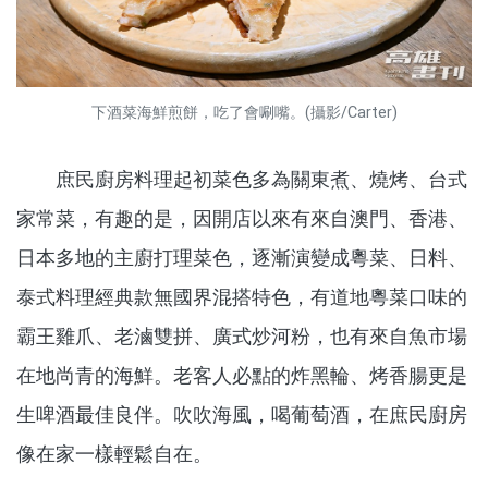
下酒菜海鮮煎餅，吃了會唰嘴。(攝影/Carter)
庶民廚房料理起初菜色多為關東煮、燒烤、台式
家常菜，有趣的是，因開店以來有來自澳門、香港、
日本多地的主廚打理菜色，逐漸演變成粵菜、日料、
泰式料理經典款無國界混搭特色，有道地粵菜口味的
霸王雞爪、老滷雙拼、廣式炒河粉，也有來自魚市場
在地尚青的海鮮。老客人必點的炸黑輪、烤香腸更是
生啤酒最佳良伴。吹吹海風，喝葡萄酒，在庶民廚房
像在家一樣輕鬆自在。