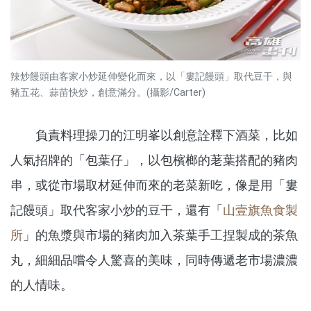
辣炒饅頭由客家小炒延伸變化而來，以「婁記饅頭」取代豆干，與
豬五花、蒜苗快炒，創意滿分。(攝影/Carter)
負責料理操刀的江明峯以創意詮釋下酒菜，比如
人氣招牌的「包葉仔」，以包檳榔的荖葉搭配的豬肉
串，或從市場取材延伸而來的老菜新吃，像是用「婁
記饅頭」取代客家小炒的豆干，還有「
山壹旗魚食製
所
」的魚漿與市場的豬肉加入茶葉手工捏製成的茶魚
丸，細細品嚐令人驚喜的美味，同時傳遞老市場濃濃
的人情味。