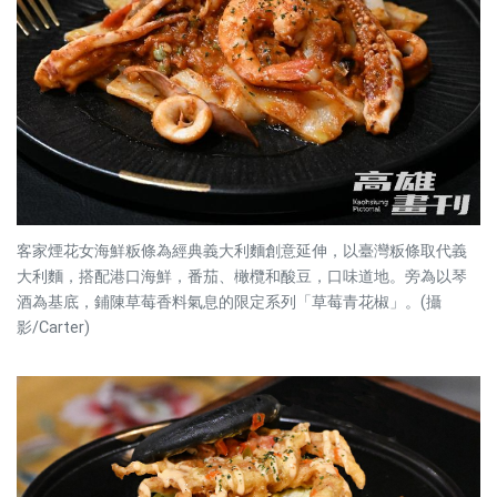
客家煙花女海鮮粄條為經典義大利麵創意延伸，以臺灣粄條取代義
大利麵，搭配港口海鮮，番茄、橄欖和酸豆，口味道地。旁為以琴
酒為基底，鋪陳草莓香料氣息的限定系列「草莓青花椒」。(攝
影/Carter)