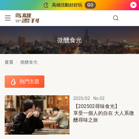
跳到主要內容
高雄活動好好玩
GO
高雄畫刊
微醺食光
首頁
微醺食光
熱門主題
熱門主題
2025/02
No.02
【202502尋味食光】
享受一個人的自在 大人系微
醺尋味之旅