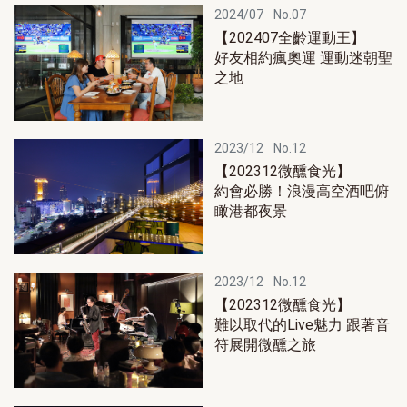
2024/07
No.07
【202407全齡運動王】
好友相約瘋奧運 運動迷朝聖
之地
2023/12
No.12
【202312微醺食光】
約會必勝！浪漫高空酒吧俯
瞰港都夜景
2023/12
No.12
【202312微醺食光】
難以取代的Live魅力 跟著音
符展開微醺之旅