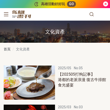
跳到主要內容
高雄活動好好玩
GO
高雄畫刊
文化資產
首頁
文化資產
2025/05
No.05
【202505打狗記事】
港都的老派浪漫 復古牛排館
食光盛宴
2025/03
No.03