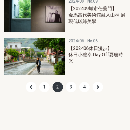
2024/09
No.09
【202409城市任藝門】
金馬當代美術館融入山林 展
現低碳綠美學
2024/06
No.06
【202406休日漫步】
休日小確幸 Day Off耍廢時
光
1
2
3
4