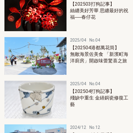
【202503打狗記事】
絲纏美好芳華 思纏最好的祝
福──春仔花
2025/04
No.04
【202504港都萬花筒】
無敵海景佐美食 「新濱町海
洋廚房」開啟味蕾驚喜之旅
2025/04
No.04
【202504打狗記事】
殘缺中重生 金繕鋦瓷修復工
藝
2024/12
No.12