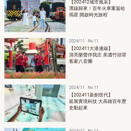
【202412城市風采】
濱線歸來！百年火車重返哈
瑪星 開啟時光旅程
2024/11
No.11
【202411大港連線】
清亮樂聲伴我庄 美濃竹頭背
客家八音團
2024/11
No.11
【202411新創世代】
延展實境科技 大高雄百年歷
史動起來
2024/11
No.11