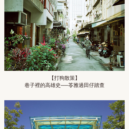
【打狗散策】
巷子裡的高雄史──苓雅過田仔踏查