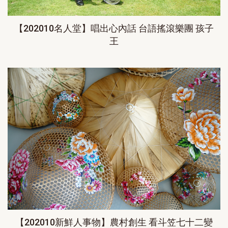
【202010名人堂】唱出心內話 台語搖滾樂團 孩子
王
【202010新鮮人事物】農村創生 看斗笠七十二變