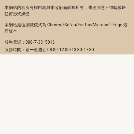
本網站內容所有權歸高雄市政府新聞局所有，未經同意不得轉載於
任何形式媒體
本網站最佳瀏覽模式為 Chrome/Safari/Firefox/Microsoft Edge 最
新版本
服務電話：886-7-3315016
服務時間：週一至週五 08:00-12:00/13:30-17:30
服務地址：80203 高雄市苓雅區四維三路 2 號 2 樓
訂閱電子報
立即填寫 Email，訂閱高雄畫刊電子期刊
訂閱
取消訂閱
訂閱將視為您已了解並同意本站
隱私權政策
此網站受reCAPTCHA和Google保護
隱私政策
和
服務條款
適用。