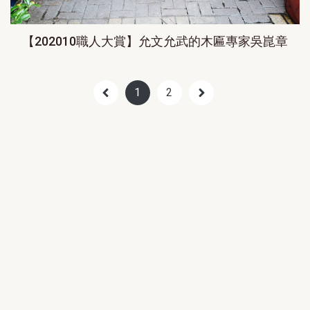
【202010職人大賞】允文允武的木匾專家吳崑章
1
2