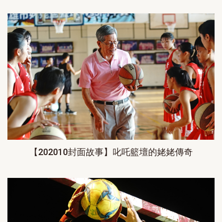
【202010封面故事】叱吒籃壇的姥姥傳奇