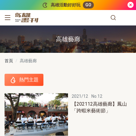
跳到主要內容
高雄活動好好玩
GO
高雄畫刊
高雄藝廊
首頁
高雄藝廊
熱門主題
熱門主題
2021/12
No.12
【202112高雄藝廊】鳳山
「跨蝦米藝術節」