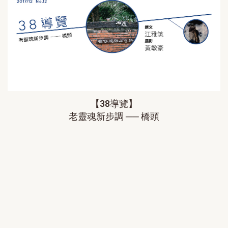
【38導覽】
老靈魂新步調 ── 橋頭