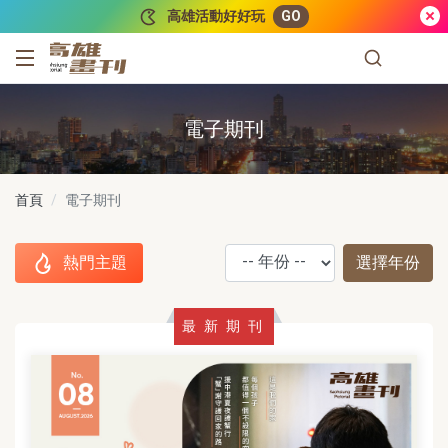
跳到主要內容
高雄活動好好玩
GO
高雄畫刊
電子期刊
首頁
電子期刊
熱門主題
選擇年份
年份
使用方向鍵來選
下拉選擇年份後
熱門主題
最新期刊