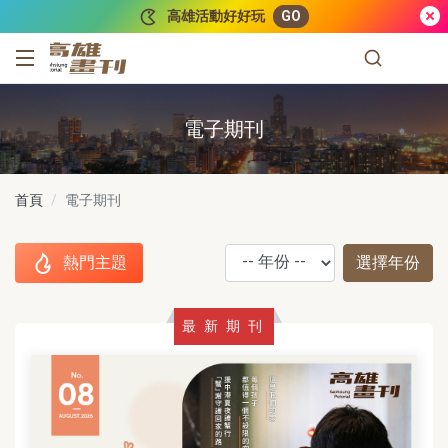
跳到主要內容
高雄活動好好玩
GO
高雄畫刊
電子期刊
首頁
電子期刊
熱門主題
選擇年份
年份
使用方向鍵來選
下拉選擇年份後
熱門主題
最新期刊