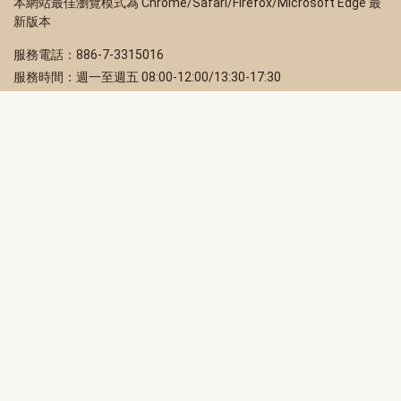
本網站最佳瀏覽模式為 Chrome/Safari/Firefox/Microsoft Edge 最
新版本
服務電話：886-7-3315016
服務時間：週一至週五 08:00-12:00/13:30-17:30
服務地址：80203 高雄市苓雅區四維三路 2 號 2 樓
訂閱電子報
立即填寫 Email，訂閱高雄畫刊電子期刊
訂閱
取消訂閱
訂閱將視為您已了解並同意本站
隱私權政策
此網站受reCAPTCHA和Google保護
隱私政策
和
服務條款
適用。
高雄市政府新聞局Facebook粉絲專頁
高雄市政府Line官方帳號
高雄市政府Instagram官方帳號
高雄市政府Twitter官方帳號
高雄市政府Youtube頻道