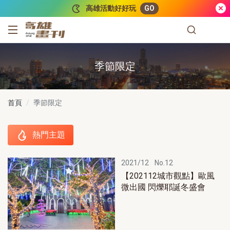
跳到主要內容
高雄活動好好玩
GO
高雄畫刊
季節限定
首頁
季節限定
熱門主題
熱門主題
2021/12
No.12
【202112城市觀點】歐風
微出國 閃爍耶誕冬盛會