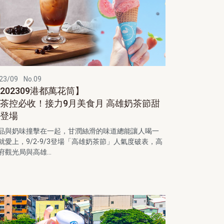
23/09
No.09
202309港都萬花筒】
茶控必收！接力9月美食月 高雄奶茶節甜
蜜登場
品與奶味撞擊在一起，甘潤絲滑的味道總能讓人喝一
就愛上，9/2-9/3登場「高雄奶茶節」人氣度破表，高
府觀光局與高雄...