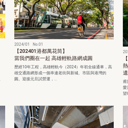
2024/01
No.01
【202401港都萬花筒】
20
港
當我們圈在一起 高雄輕軌路網成圓
【
熱
歷經10年工程，高雄輕軌今（2024）年初全線通車，高
雄交通路網形成一個串連老街與新城、市區與港灣的
圓。迎接元旦試營運，...
.
甫
愛
望