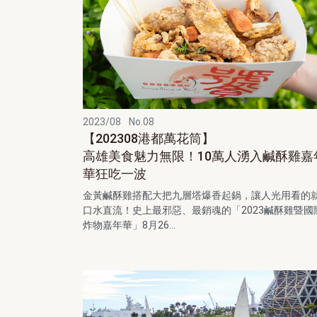
2023/08
No.08
【202308港都萬花筒】
高雄美食魅力無限！10萬人湧入鹹酥雞嘉
華狂吃一波
金黃鹹酥雞搭配大把九層塔爆香起鍋，讓人光用看的
口水直流！史上最邪惡、最銷魂的「2023鹹酥雞暨國
炸物嘉年華」8月26...