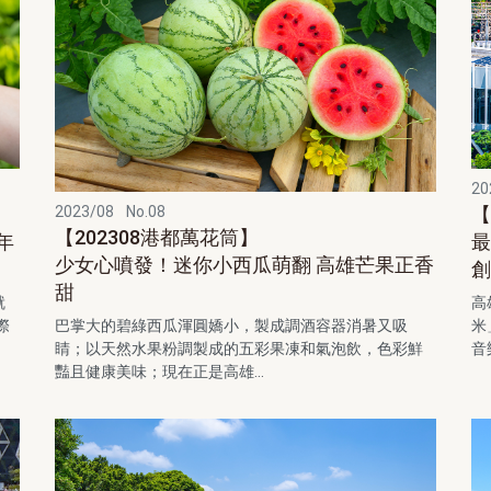
20
2023/08
No.08
【
【202308港都萬花筒】
年
少女心噴發！迷你小西瓜萌翻 高雄芒果正香
創
甜
就
高
巴掌大的碧綠西瓜渾圓嬌小，製成調酒容器消暑又吸
際
米
睛；以天然水果粉調製成的五彩果凍和氣泡飲，色彩鮮
音
豔且健康美味；現在正是高雄...