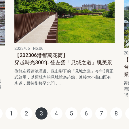
2023/06
No.06
20
【202306港都萬花筒】
【
穿越時光300年 登左營「見城之道」眺美景
登
台
位於左營蓮池潭邊、龜山腳下的「見城之道」今年3月正
式啟用，以舊城內的見城館為起點，連接大小龜山既有
列
舞
步道，最後銜接至北門，...
海
灣
1
1
2
3
4
5
6
7
8