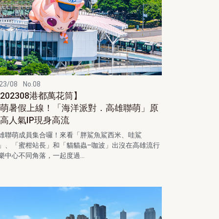
23/08
No.08
202308港都萬花筒】
最萌暑假上線！「海洋派對．高雄聯萌」原
高人氣IP現身高流
雄聯萌成員集合囉！來看「胖鯊魚鯊西米、哇鯊
」、「蜜柑站長」和「貓貓蟲–咖波」出沒在高雄流行
樂中心不同角落，一起度過...