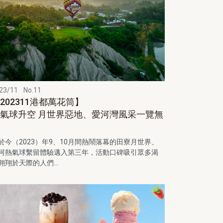
23/11
No.11
202311港都萬花筒】
氣球升空 月世界惡地、愛河灣風采一覽無
遺
於今（2023）年9、10月間熱鬧落幕的田寮月世界、
河熱氣球繫留體驗邁入第三年，活動口碑吸引眾多渴
翱翔於天際的人們...