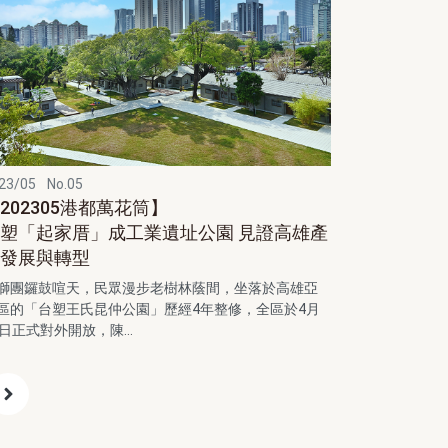
23/05
No.05
202305港都萬花筒】
塑「起家厝」成工業遺址公園 見證高雄產
業發展與轉型
獅團鑼鼓喧天，民眾漫步老樹林蔭間，坐落於高雄亞
區的「台塑王氏昆仲公園」歷經4年整修，全區於4月
5日正式對外開放，陳...