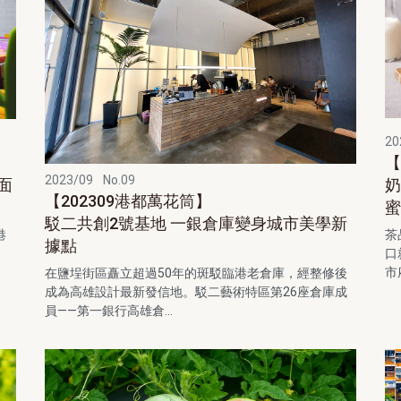
20
【
2023/09
No.09
面
奶
【202309港都萬花筒】
駁二共創2號基地 一銀倉庫變身城市美學新
港
茶
據點
，
口
市
在鹽埕街區矗立超過50年的斑駁臨港老倉庫，經整修後
成為高雄設計最新發信地。駁二藝術特區第26座倉庫成
員——第一銀行高雄倉...