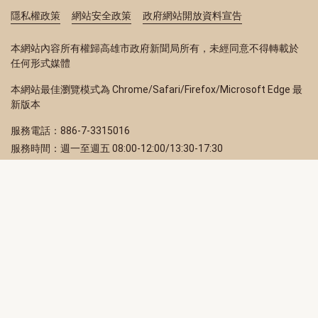
隱私權政策
網站安全政策
政府網站開放資料宣告
本網站內容所有權歸高雄市政府新聞局所有，未經同意不得轉載於
任何形式媒體
本網站最佳瀏覽模式為 Chrome/Safari/Firefox/Microsoft Edge 最
新版本
服務電話：886-7-3315016
服務時間：週一至週五 08:00-12:00/13:30-17:30
服務地址：80203 高雄市苓雅區四維三路 2 號 2 樓
訂閱電子報
立即填寫 Email，訂閱高雄畫刊電子期刊
訂閱
取消訂閱
訂閱將視為您已了解並同意本站
隱私權政策