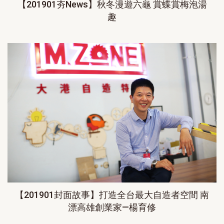
【201901夯News】秋冬漫遊六龜 賞蝶賞梅泡湯
趣
【201901封面故事】打造全台最大自造者空間 南
漂高雄創業家—楊育修