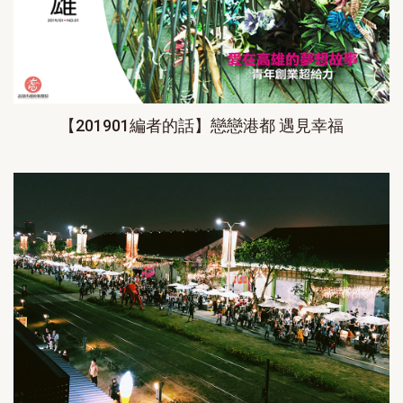
【201901編者的話】戀戀港都 遇見幸福