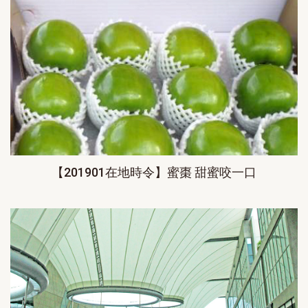
【201901在地時令】蜜棗 甜蜜咬一口