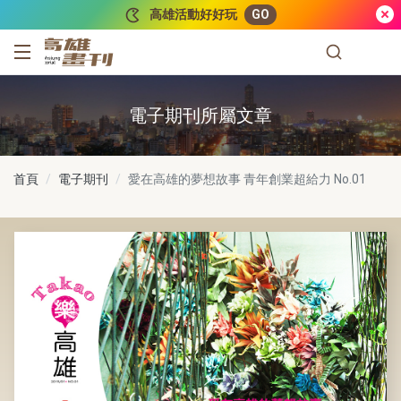
跳到主要內容
高雄活動好好玩
GO
高雄畫刊
電子期刊所屬文章
首頁
電子期刊
愛在高雄的夢想故事 青年創業超給力
No.01