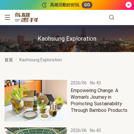
跳到主要內容
高雄活動好好玩
GO
高雄畫刊
Kaohsiung Exploration
首頁
Kaohsiung Exploration
2026/06
No.43
Empowering Change: A
Woman's Journey in
Promoting Sustainability
Through Bamboo Products
2026/06
No.43