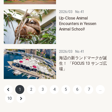
2026/03
No.41
Up-Close Animal
Encounters in Yessen
Animal School!
2026/03
No.41
海辺の新ランドマークが誕
生！ 「FOCUS 13 サンゴ広
場」
1
2
3
4
5
6
7
…
10