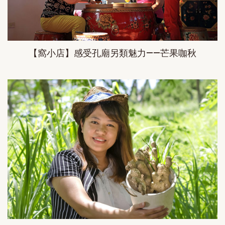
【窩小店】感受孔廟另類魅力——芒果咖秋