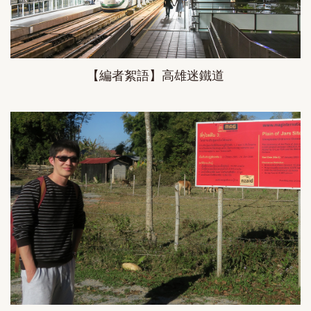
【編者絮語】高雄迷鐵道