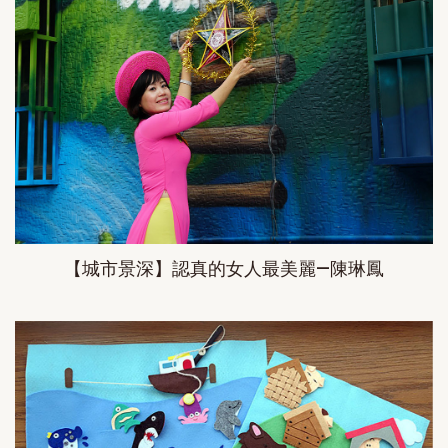
【城市景深】認真的女人最美麗—陳琳鳳