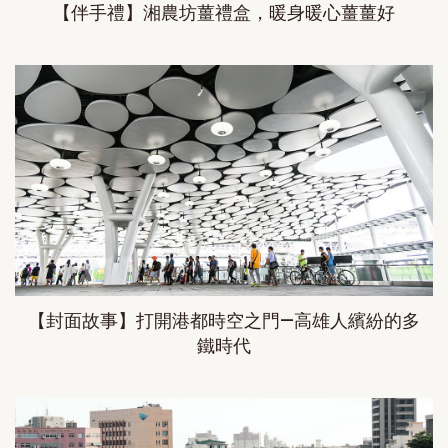
【伴手禮】湘農坊薑禮盒，暖身暖心薑薑好
【封面故事】打開港都時空之門—高雄人繽紛的多
鐵時代