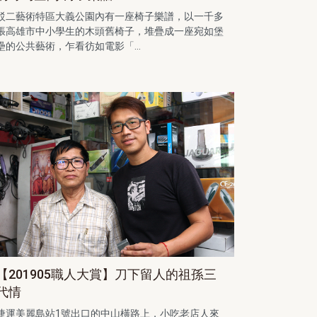
駁二藝術特區大義公園內有一座椅子樂譜，以一千多
張高雄市中小學生的木頭舊椅子，堆疊成一座宛如堡
壘的公共藝術，乍看彷如電影「...
【201905職人大賞】刀下留人的祖孫三
代情
捷運美麗島站1號出口的中山橫路上，小吃老店人來