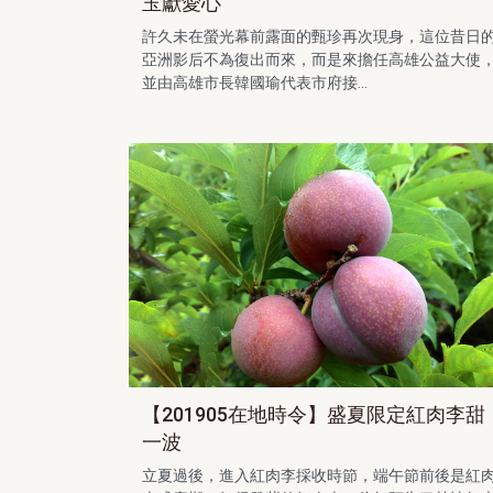
玉獻愛心
許久未在螢光幕前露面的甄珍再次現身，這位昔日
亞洲影后不為復出而來，而是來擔任高雄公益大使
並由高雄市長韓國瑜代表市府接...
【201905在地時令】盛夏限定紅肉李甜
一波
立夏過後，進入紅肉李採收時節，端午節前後是紅