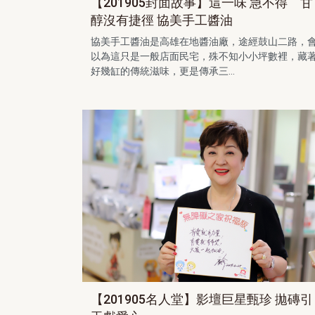
【201905封面故事】這一味 急不得 甘
醇沒有捷徑 協美手工醬油
協美手工醬油是高雄在地醬油廠，途經鼓山二路，
以為這只是一般店面民宅，殊不知小小坪數裡，藏
好幾缸的傳統滋味，更是傳承三...
【201905名人堂】影壇巨星甄珍 拋磚引