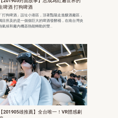
【201905封面故事】志成為紅遍世界的
生啤酒 打狗啤酒
「打狗啤酒」設址小港區，頂著豔陽走進釀酒廠區，
觸目所及的是一個個巨大的啤酒發酵桶，在南台灣炎
熱氣候和廠內機器熱能轉動的雙...
【201905雄推薦】全台唯一！VR體感劇