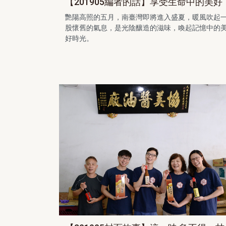
【201905編者的話】享受生命中的美好
艷陽高照的五月，南臺灣即將進入盛夏，暖風吹起
股懷舊的氣息，是光陰釀造的滋味，喚起記憶中的
好時光。