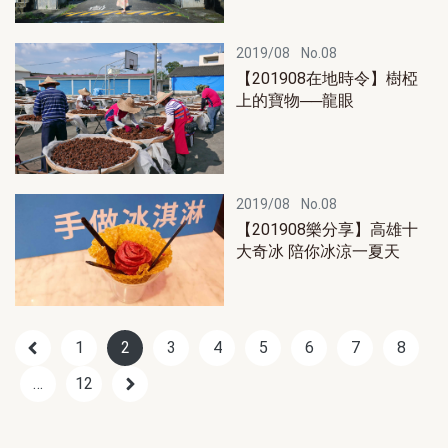
2019/08
No.08
【201908在地時令】樹椏
上的寶物──龍眼
2019/08
No.08
【201908樂分享】高雄十
大奇冰 陪你冰涼一夏天
1
2
3
4
5
6
7
8
…
12