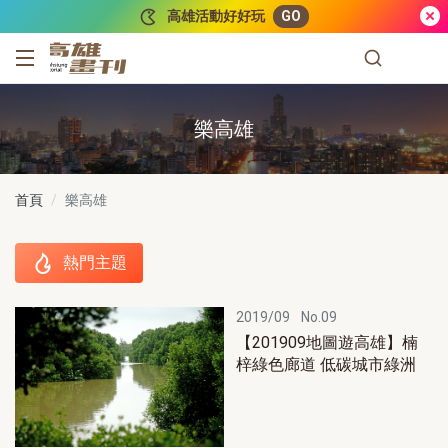
跳到主要內容
高雄活動好好玩
GO
高雄畫刊
樂高雄
首頁
樂高雄
熱門主題
熱門主題
2019/09
No.09
【201909地圖遊高雄】楠
梓綠色廊道 低碳城市綠洲